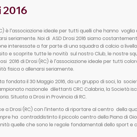
i 2016
C) è l’associazione ideale per tutti quelli che hanno voglia d
narsi seriamente. Noi di
ASD Drosi 2016
siamo costantemente 
ne interessate a far parte di una squadra di calcio a livello
sito e scoprite tutte le novità sul nostro Club, le nostre sq
osi 2016
di Drosi (RC) è l’associazione ideale per tutti col
vità fisica o allenarsi seriamente.
ta fondata il 30 Maggio 2016, da un gruppo di soci, la soci
ampionato nazionale dilettanti CRC Calabria, la Società is
oria. Situata a Drosi in Provincia di RC.
 a Drosi (RC) con l’intento di riportare al centro della quo
pre ha contraddistinto il piccolo centro della Piana di Gio
nità quelle che sono le regole fondamentali dello sport e ci