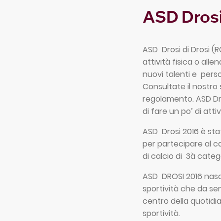
ASD Dros
ASD Drosi di Drosi
(R
attività fisica o alle
nuovi talenti e perso
Consultate il nostro 
regolamento.
ASD Dr
di fare un po’ di atti
ASD Drosi 2016
è sta
per partecipare al c
di calcio di 3à categ
ASD DROSI 2016
nasce
sportività che da sem
centro della quotidia
sportività.