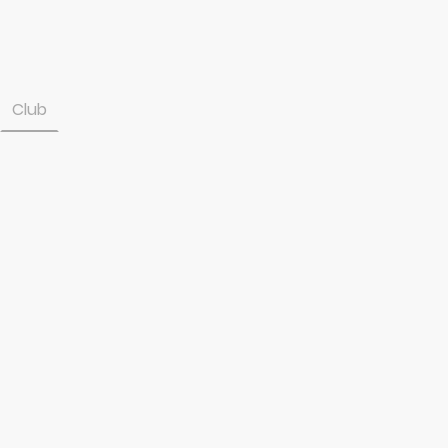
Club
Squadra
News
Risultati
Classifica