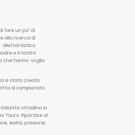
i fare un po’ di
alla ricerca di
 dilettantistico.
uadre e il nostro
oro che hanno voglia
età è stata creata
critta al campionato
tidianità cittadina la
ia Tauro. Riportare al
oè, lealtà, passione,