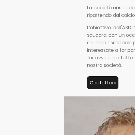
La società nasce da 
ripartendo dal calci
L’obiettivo dell
'
ASD D
squadra, con un occh
squadra essenziale p
interessate a far par
far avvicinare tutte
nostra società.
Contattaci