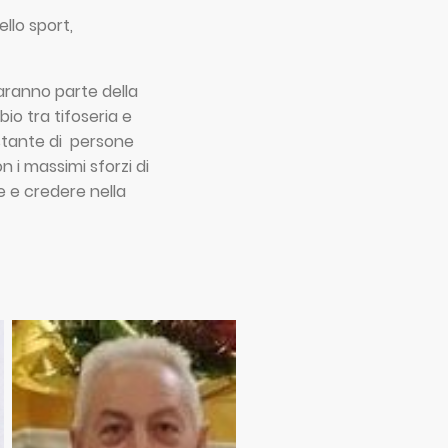
llo sport,
faranno parte della
io tra tifoseria e
ostante di persone
 i massimi sforzi di
e e credere nella